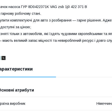
ачок насоса ГУР 8D0422371K VAG zsb 1j0 422 371 B
 гарному робочому стані.
упити комплектуючі для авто з розбирання — гарне рішення. Адже
 доступні за ціною;
 зняті тільки з автомобілів, які їздять чудовими європейськими та 
 мають великий запас міцності та невироблений ресурс і довго слу
арактеристики
Основні атрибути
раїна виробник
Німеччин