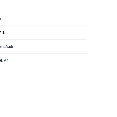
й
71K
en, Audi
t, A4