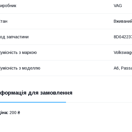
иробник
VAG
Стан
Вживани
од запчастини
8D04223
умісність з маркою
Volkswag
умісність з моделлю
A6, Passa
нформація для замовлення
іна:
200 ₴