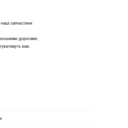
 наші запчастини:
японськими дорогами;
гуватимуть вам.
а