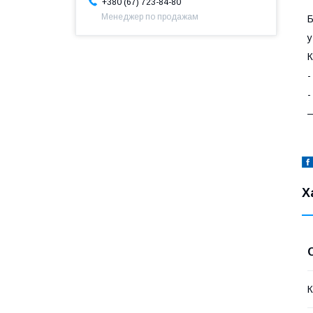
+380 (67) 723-84-80
Менеджер по продажам
Б
у
К
-
-
—
Х
К