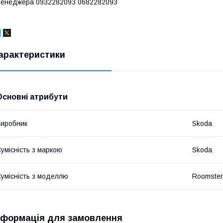
енеджера 0932282093 0682282093
арактеристики
Основні атрибути
иробник
Skoda
умісність з маркою
Skoda
умісність з моделлю
Roomster
нформація для замовлення