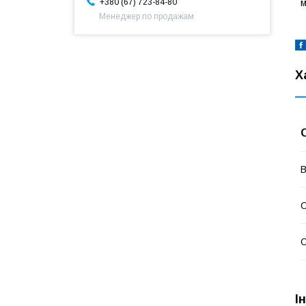
м
+380 (67) 723-84-80
Менеджер по продажам
Х
В
С
С
І