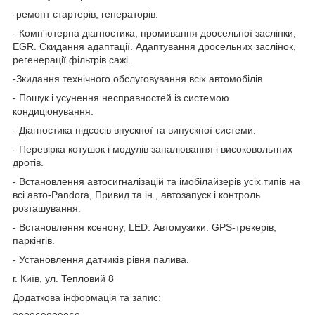
-ремонт стартерів, генераторів.
- Комп'ютерна діагностика, промивання дросельної заслінки,
EGR. Скидання адаптації. Адаптування дросельних заслінок,
регенерації фільтрів сажі.
-Зкидання технічного обслуговування всіх автомобілів.
- Пошук і усунення несправностей із системою
кондиціонування.
- Діагностика підсосів впускної та випускної системи.
- Перевірка котушок і модулів запалювання і високовольтних
дротів.
- Встановлення автосигналізацій та імобілайзерів усіх типів на
всі авто-Pandora, Привид та ін., автозапуск і контроль
розташування.
- Встановлення ксенону, LED. Автомузики. GPS-трекерів,
паркінгів.
- Установлення датчиків рівня палива.
г. Київ, ул. Тепловий 8
Додаткова інформація та запис: