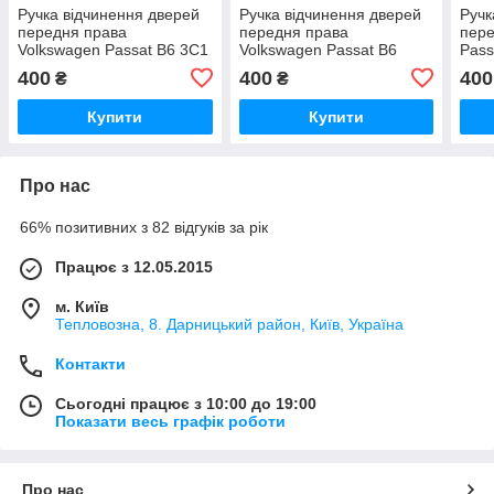
Ручка відчинення дверей
Ручка відчинення дверей
Ручк
передня права
передня права
пере
Volkswagen Passat B6 3C1
Volkswagen Passat B6
Pass
837 114
400
400
400
₴
₴
Купити
Купити
Про нас
66% позитивних з 82 відгуків за рік
Працює з 12.05.2015
м. Київ
Тепловозна, 8. Дарницький район, Київ, Україна
Контакти
Сьогодні працює з 10:00 до 19:00
Показати весь графік роботи
Про нас