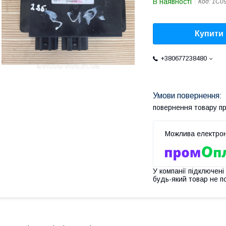
В наявності
Код:
1C09
Купити
+380677238480
повернення товару п
У компанії підключені
будь-який товар не п