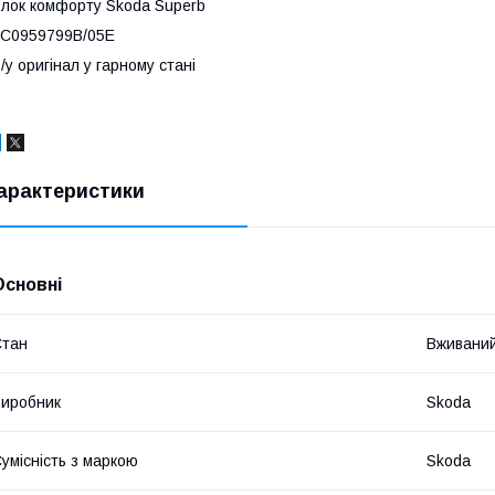
лок комфорту Skoda Superb
C0959799B/05E
/у оригінал у гарному стані
арактеристики
Основні
Стан
Вживани
иробник
Skoda
умісність з маркою
Skoda