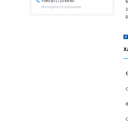
+380 (67) 723-84-80
Б
Менеджер по продажам
1
Б
Х
В
С