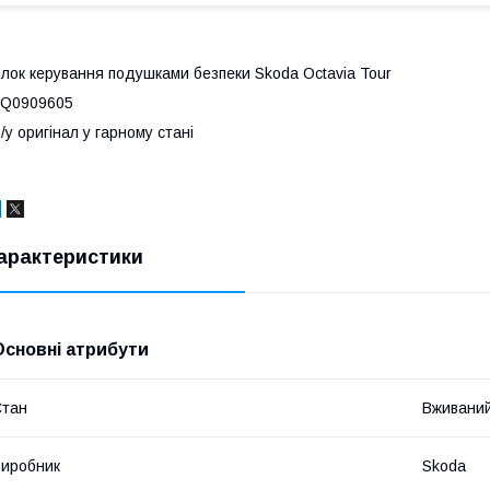
лок керування подушками безпеки Skoda Octavia Tour
6Q0909605
/у оригінал у гарному стані
арактеристики
Основні атрибути
Стан
Вживани
иробник
Skoda