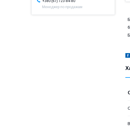
+380 (67) 723-84-80
Менеджер по продажам
Б
Б
Х
В