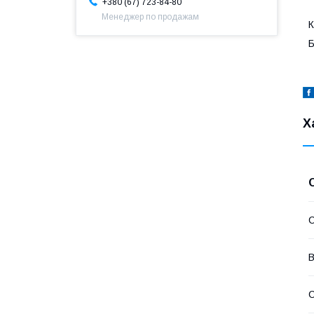
+380 (67) 723-84-80
Менеджер по продажам
К
Б
Х
В
С