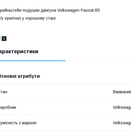
рийнштейн подушки двигуна Volkswagen Passat B5
/у оригінал у хорошому стані
арактеристики
Основні атрибути
Стан
Вживани
иробник
Volkswag
умісність з маркою
Volkswag