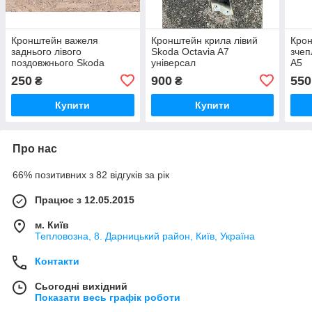
Кронштейн важеля
Кронштейн крила лівий
Крон
заднього лівого
Skoda Octavia A7
зчеп
поздовжнього Skoda
універсал
A5
Octavia A5
250
900
550
₴
₴
Купити
Купити
Про нас
66% позитивних з 82 відгуків за рік
Працює з 12.05.2015
м. Київ
Тепловозна, 8. Дарницький район, Київ, Україна
Контакти
Сьогодні вихідний
Показати весь графік роботи