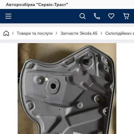
Авторозбірка "Сервіс-Траст"
Товари та послуги
Запчасти Skoda A5
Склопідіймач 