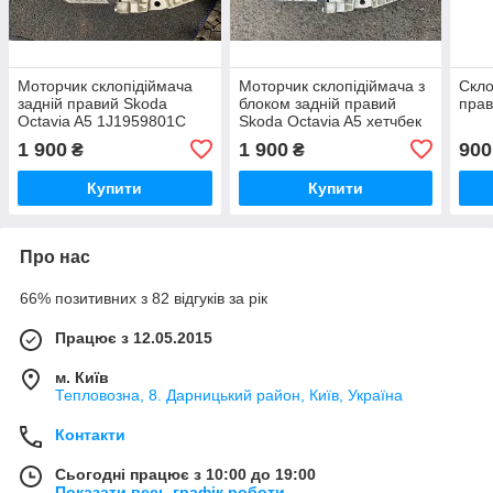
Моторчик склопідіймача
Моторчик склопідіймача з
Скло
задній правий Skoda
блоком задній правий
прав
Octavia A5 1J1959801C
Skoda Octavia A5 хетчбек
1 900
1 900
900
₴
₴
Купити
Купити
Про нас
66% позитивних з 82 відгуків за рік
Працює з 12.05.2015
м. Київ
Тепловозна, 8. Дарницький район, Київ, Україна
Контакти
Сьогодні працює з 10:00 до 19:00
Показати весь графік роботи