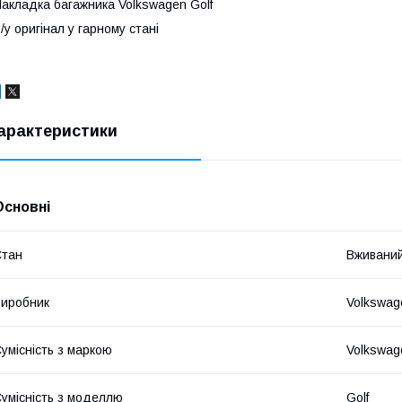
акладка багажника Volkswagen Golf
/у оригінал у гарному стані
арактеристики
Основні
Стан
Вживани
иробник
Volkswag
умісність з маркою
Volkswag
умісність з моделлю
Golf