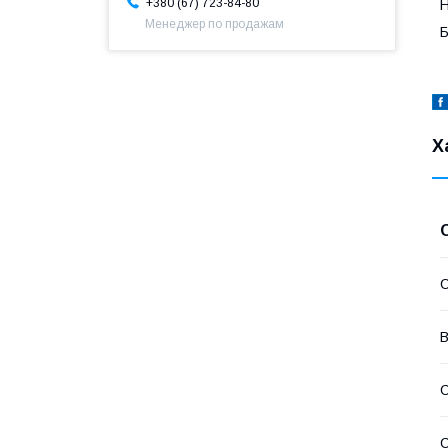
+380 (67) 723-84-80
Н
Менеджер по продажам
Б
Х
В
С
С