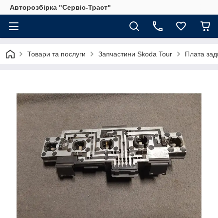
Авторозбірка "Сервіс-Траст"
Товари та послуги
Запчастини Skoda Tour
Плата зад