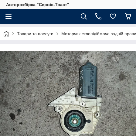
Авторозбірка "Сервіс-Траст"
Товари та послуги
Моторчик склопідіймача задній прав