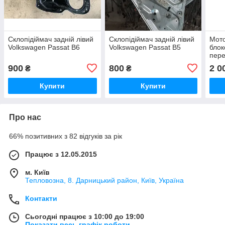
Склопідіймач задній лівий
Склопідіймач задній лівий
Мото
Volkswagen Passat B6
Volkswagen Passat B5
блок
пере
двер
900
800
2 0
₴
₴
Pass
Купити
Купити
Про нас
66% позитивних з 82 відгуків за рік
Працює з 12.05.2015
м. Київ
Тепловозна, 8. Дарницький район, Київ, Україна
Контакти
Сьогодні працює з 10:00 до 19:00
Показати весь графік роботи