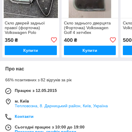
Скло дверей задньої
Скло заднього дверцята
Скло
правої (форточка)
(Форточка) Volkswagen
Volk
Volkswagen Polo
Golf 4 хетчбек
350
400
500
₴
₴
Купити
Купити
Про нас
66% позитивних з 82 відгуків за рік
Працює з 12.05.2015
м. Київ
Тепловозна, 8. Дарницький район, Київ, Україна
Контакти
Сьогодні працює з 10:00 до 19:00
Показати весь графік роботи