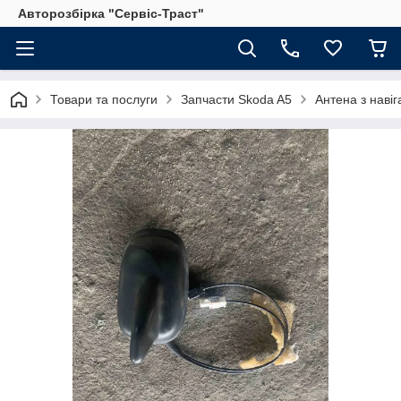
Авторозбірка "Сервіс-Траст"
Товари та послуги
Запчасти Skoda A5
Антена з наві