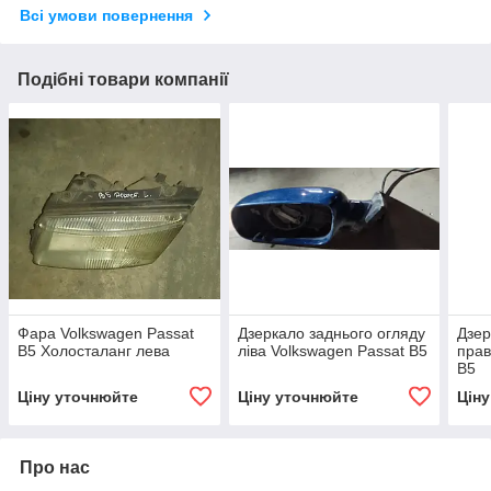
Всі умови повернення
Подібні товари компанії
Фара Volkswagen Passat
Дзеркало заднього огляду
Дзер
B5 Холосталанг лева
ліва Volkswagen Passat B5
прав
B5
Ціну уточнюйте
Ціну уточнюйте
Цін
Про нас