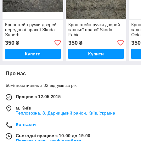
Кронштейн ручки дверей
Кронштейн ручки дверей
Крон
передньої правої Skoda
задньої правої Skoda
задн
Superb
Fabia
Octa
350
350
350
₴
₴
Купити
Купити
Про нас
66% позитивних з 82 відгуків за рік
Працює з 12.05.2015
м. Київ
Тепловозна, 8. Дарницький район, Київ, Україна
Контакти
Сьогодні працює з 10:00 до 19:00
Показати весь графік роботи