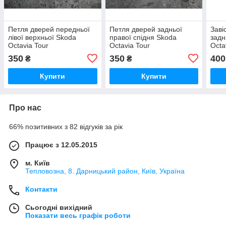
Петля дверей передньої
Петля дверей задньої
Заві
лівої верхньої Skoda
правої спідня Skoda
задн
Octavia Tour
Octavia Tour
Octa
350
350
400
₴
₴
Купити
Купити
Про нас
66% позитивних з 82 відгуків за рік
Працює з 12.05.2015
м. Київ
Тепловозна, 8. Дарницький район, Київ, Україна
Контакти
Сьогодні вихідний
Показати весь графік роботи