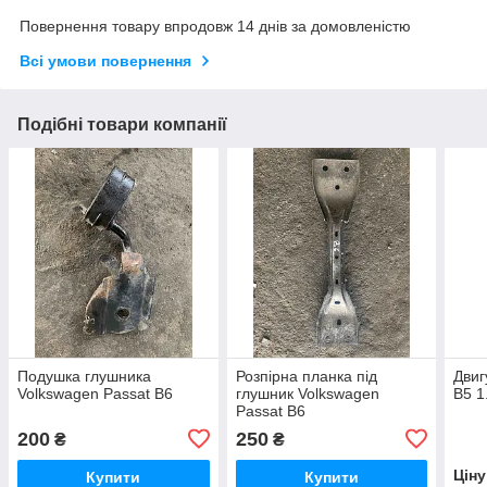
Повернення товару впродовж 14 днів за домовленістю
Всі умови повернення
Подібні товари компанії
Подушка глушника
Розпірна планка під
Двиг
Volkswagen Passat B6
глушник Volkswagen
B5 1
Passat B6
200
250
₴
₴
Цін
Купити
Купити