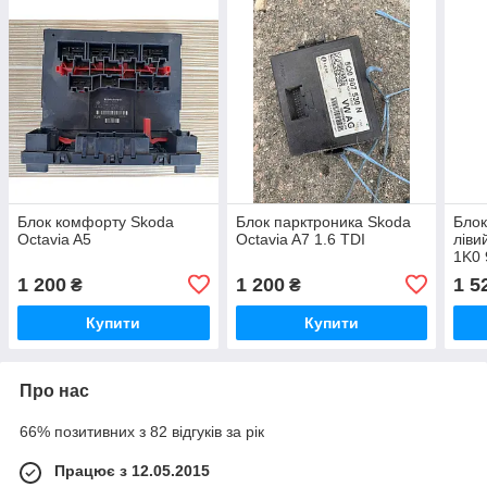
Блок комфорту Skoda
Блок парктроника Skoda
Блок
Octavia A5
Octavia A7 1.6 TDI
ліви
1K0 
1 200
1 200
1 5
₴
₴
Купити
Купити
Про нас
66% позитивних з 82 відгуків за рік
Працює з 12.05.2015