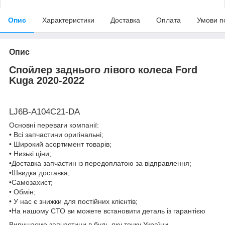
Опис
Характеристики
Доставка
Оплата
Умови п
Опис
Спойлер заднього лівого колеса Ford
Kuga 2020-2022
LJ6B-A104C21-DA
Основні переваги компанії:
• Всі запчастини оригінальні;
• Широкий асортимент товарів;
• Низькі ціни;
•Доставка запчастин із передоплатою за відправлення;
•Швидка доставка;
•Самозахист;
• Обмін;
• У нас є знижки для постійних клієнтів;
•На нашому СТО ви можете встановити деталь із гарантією
Вирушаємо запчастини в будь-яку точку України.