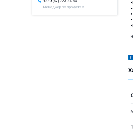
+380 (67) 723-84-80
•
Менеджер по продажам
•
•
•
•
В
Х
Т