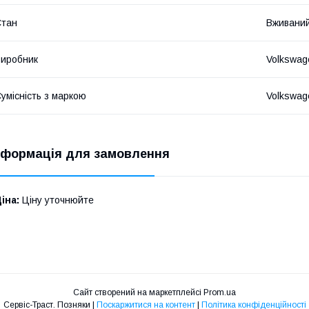
Стан
Вживани
иробник
Volkswag
умісність з маркою
Volkswag
нформація для замовлення
іна:
Ціну уточнюйте
Сайт створений на маркетплейсі
Prom.ua
Сервіс-Траст. Позняки |
Поскаржитися на контент
|
Політика конфіденційності