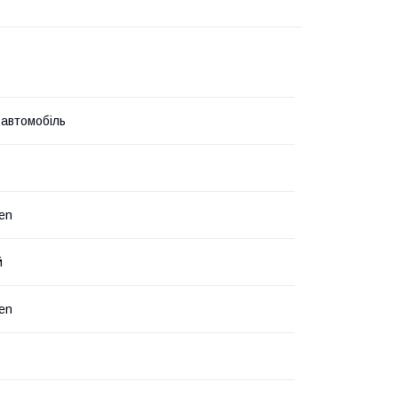
 автомобіль
en
й
en