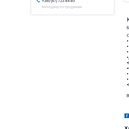
+380 (67) 723-84-80
Менеджер по продажам
Б
О
•
•
•
•
•
•
•
•
•
В
Х