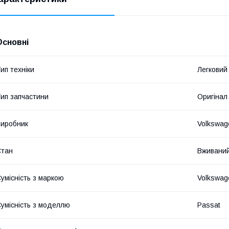
Основні
ип техніки
Легковий
ип запчастини
Оригінал
иробник
Volkswag
Стан
Вживани
умісність з маркою
Volkswag
умісність з моделлю
Passat